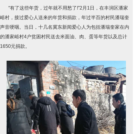
“有了这些年货，过年就不用愁了!”2月1日，在丰润区潘家
峪村，接过爱心人送来的年货和捐款，年过半百的村民潘瑞奎
声音哽咽。当日，十几名冀东新闻爱心人为包括潘瑞奎家在内
的潘家峪村4户贫困村民送去米面油、肉、蛋等年货以及总计
1650元捐款。