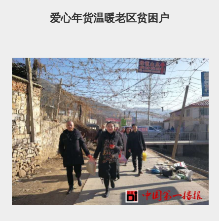
东新闻爱心人为包括潘瑞奎家在内的潘家峪村4户贫困村民
爱心年货温暖老区贫困户
送去米面油、肉、蛋等年货以及总计1650元