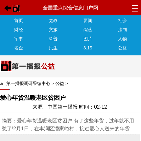
全国重点综合信息门户网
首页
党政
要闻
社会
财经
文旅
综艺
法制
军事
科普
图片
人物
名企
民生
3.15
公益
公益
第一播报调研采编中心
>
公益
>
爱心年货温暖老区贫困户
来源：中国第一播报 时间：02-12
摘要：爱心年货温暖老区贫困户 有了这些年货，过年就不用
愁了!2月1日，在丰润区潘家峪村，接过爱心人送来的年货
和捐款，年过半百的村民潘瑞奎声音哽咽。当日，十几名冀