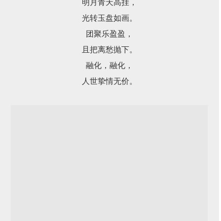
明月青天高挂，
光转玉盘如画。
团聚乐盈盈，
且把离愁抛下。
融化，融化，
人世挚情无价。