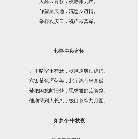
天高云有影，夜静露无声。
仰望星辰远，沉思友谊情。
举杯欢庆日，祝语最真诚。
七律·中秋寄怀
万里晴空玉桂悬，秋风送爽话缠绵。
东篱菊色浑然美，北宇鸿音醉意嫣，
若把闲愁封旧梦，思求雅韵启新篇。
佳期待到人长久，极目苍穹共月圆。
如梦令·中秋夜