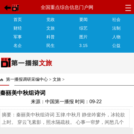
全国重点综合信息门户网
首页
党政
要闻
社会
财经
文旅
综艺
法制
军事
科普
图片
人物
名企
民生
3.15
公益
文旅
第一播报调研采编中心
>
文旅
>
秦丽美中秋组诗词
来源：中国第一播报 时间：09-22
摘要：秦丽美中秋组诗词 五律.中秋月 静坐吟窗外，冰轮欲
上时。 穿云飞素影，照水隔疏枝。 心事一帘梦，闲愁几个
痴。 天涯同此夜，执手握佳期。 五律中秋 皎月光如昼，今