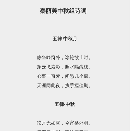
宵格外明。 天高云有影，夜静露无声。 仰望星辰远，沉思
秦丽美中秋组诗词
友谊情。 举杯欢庆日，祝语最真诚。
五律.中秋月
静坐吟窗外，冰轮欲上时。
穿云飞素影，照水隔疏枝。
心事一帘梦，闲愁几个痴。
天涯同此夜，执手握佳期。
五律·中秋
皎月光如昼，今宵格外明。