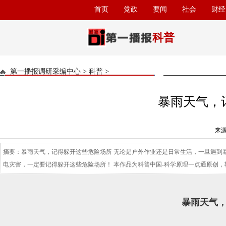
首页
党政
要闻
社会
财经
科普
第一播报调研采编中心
>
科普
>
暴雨天气，
来源
摘要：暴雨天气，记得躲开这些危险场所 无论是户外作业还是日常生活，一旦遇到
电灾害，一定要记得躲开这些危险场所！ 本作品为科普中国-科学原理一点通原创，
暴雨天气