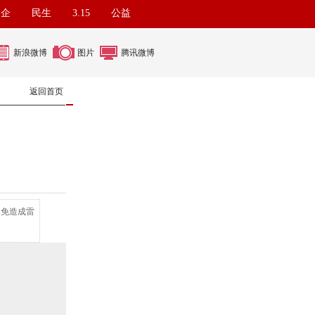
名企
民生
3.15
公益
新浪微博
图片
腾讯微博
返回首页
避免造成雷