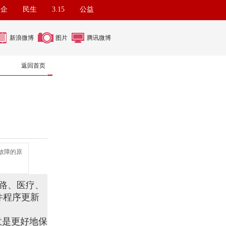
名企
民生
3.15
公益
新浪微博
图片
腾讯微博
返回首页
故障的原
铁路、医疗、
件程序更新
意是更好地保