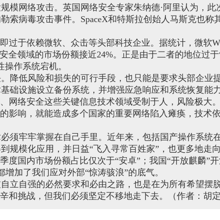
规模网络攻击。英国网络安全专家朱纳德·阿里认为，此
索病毒攻击事件。SpaceX和特斯拉创始人马斯克也称
过于依赖微软、众击等头部科技企业。据统计，微软Win
安全领域的市场份额接近24%。正是由于二者的地位过于
性操作系统宕机。
。降低风险和损失的可行手段，也只能是要求头部企业
术基础设施设立备份系统，并增强应急响应和系统恢复能
、网络安全这些关键信息技术领域受制于人，风险极大
大的影响，就能造成多个国家的重要网络陷入瘫痪，技术
必须牢牢掌握在自己手里。近年来，包括国产操作系统
到规模化应用，并日益“飞入寻常百姓家”，也更多地走
季度国内市场份额占比仅次于“安卓”；我国“开放麒麟”
都增加了我们应对外部“惊涛骇浪”的底气。
自立自强的必然要求和必由之路，也是在为所有希望摆
艰辛和挑战，但我们必须坚定不移地走下去。（作者：胡