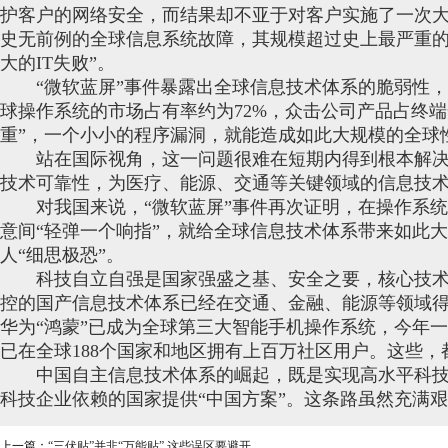
护客户的网络安全，而结果却不亚于对客户实施了一次大
史无前例的全球信息系统故障，其规模超过史上最严重的勒
大的IT失败”。
“微软蓝屏”事件暴露出全球信息技术体系的脆弱性，即
球操作系统的市场占有率约为72%，众击公司产品占终端
重”，一个小小的程序漏洞，就能造成如此大规模的全球
站在国际视角，这一问题很难在短期内得到根本解决
技术可靠性，为医疗、能源、交通等关键领域的信息技
对我国来说，“微软蓝屏”事件再次证明，在操作系统
意间“轻弹一个响指”，就给全球信息技术体系带来如此
人“细思极恐”。
科技自立自强是国家强盛之基、安全之要，核心技术
控的国产信息技术体系已经在交通、金融、能源等领域得
华为“鸿蒙”已成为全球第三大智能手机操作系统，今年一
已在全球188个国家和地区拥有上百万社区用户。这些，
中国自主信息技术体系的崛起，既是实现高水平科技
科技企业依赖的国家提供“中国方案”。这条路虽然充满
上一篇：
“三伏贴”并非“万能贴” 这些误区要避开