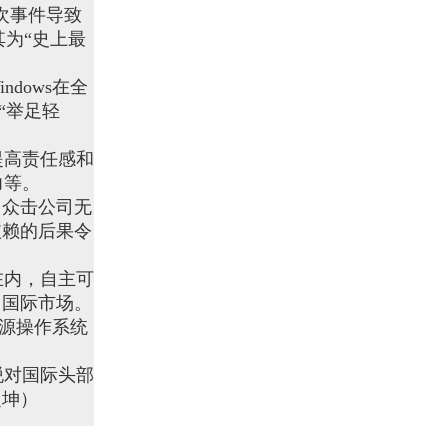
次事件导致
其为“史上最
dows在全
“举足轻
提高责任感和
力等。
。众击公司无
依赖的后果令
在内，自主可
向国际市场。
开源操作系统
脱对国际头部
定坤）