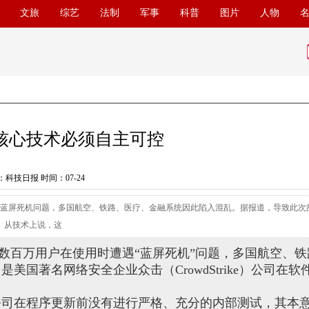
文旅
综艺
法制
军事
科普
图片
人物
，核心技术必须自主可控
科技日报 时间：07-24
遭遇蓝屏死机问题，多国航空、铁路、医疗、金融系统因此陷入混乱。据报道，导致此次
。 从技术上说，这
，数百万用户在使用时遭遇“蓝屏死机”问题，多国航空、
国著名网络安全企业众击（CrowdStrike）公司在软
司在程序更新前没有进行严格、充分的内部测试，其本