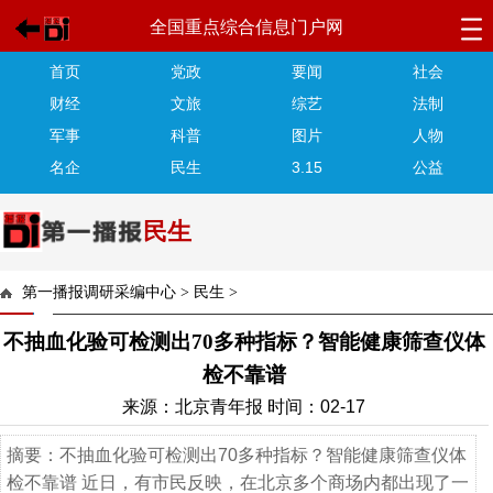
全国重点综合信息门户网
首页
党政
要闻
社会
财经
文旅
综艺
法制
军事
科普
图片
人物
名企
民生
3.15
公益
民生
第一播报调研采编中心
>
民生
>
不抽血化验可检测出70多种指标？智能健康筛查仪体
检不靠谱
来源：北京青年报 时间：02-17
摘要：不抽血化验可检测出70多种指标？智能健康筛查仪体
检不靠谱 近日，有市民反映，在北京多个商场内都出现了一