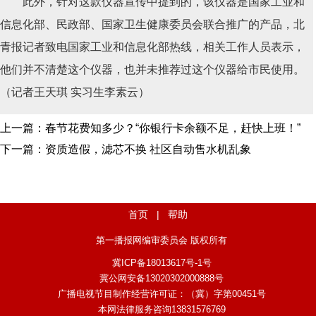
此外，针对这款仪器宣传中提到的，该仪器是国家工业和
信息化部、民政部、国家卫生健康委员会联合推广的产品，北
青报记者致电国家工业和信息化部热线，相关工作人员表示，
他们并不清楚这个仪器，也并未推荐过这个仪器给市民使用。
（记者王天琪 实习生李素云）
上一篇：
春节花费知多少？“你银行卡余额不足，赶快上班！”
下一篇：
资质造假，滤芯不换 社区自动售水机乱象
首页
|
帮助
第一播报网编审委员会 版权所有
冀ICP备18013617号-1号
冀公网安备13020302000888号
广播电视节目制作经营许可证：（冀）字第00451号
本网法律服务咨询13831576769