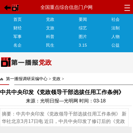
全国重点综合信息门户网
首页
党政
要闻
社会
财经
文旅
综艺
法制
军事
科普
图片
人物
名企
民生
3.15
公益
党政
第一播报调研采编中心
>
党政
>
中共中央印发《党政领导干部选拔任用工作条例》
来源：光明日报—光明网 时间：03-18
摘要：中共中央印发《党政领导干部选拔任用工作条例》 新
华社北京3月17日电 近日，中共中央印发了修订后的《党政
领导干部选拔任用工作条例》（以下简称《干部任用条