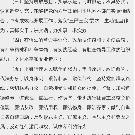
（三）坚持解放思想，实事求是，与时俱进，求真务实，
认真调查研究，能够把党的方针政策同本地区本部门实际相结
合，卓有成效地开展工作，落实“三严三实”要求，主动担当作
为，真抓实干，讲实话，办实事，求实效；
（四）有强烈的革命事业心、政治责任感和历史使命感，
有斗争精神和斗争本领，有实践经验，有胜任领导工作的组织
能力、文化水平和专业素养；
（五）正确行使人民赋予的权力，坚持原则，敢抓敢管，
依法办事，以身作则，艰苦朴素，勤俭节约，坚持党的群众路
线，密切联系群众，自觉接受党和群众的批评、监督，加强道
德修养，讲党性、重品行、作表率，带头践行社会主义核心价
值观，廉洁从政、廉洁用权、廉洁修身、廉洁齐家，做到自重
自省自警自励，反对形式主义、官僚主义、享乐主义和奢靡之
风，反对任何滥用职权、谋求私利的行为；